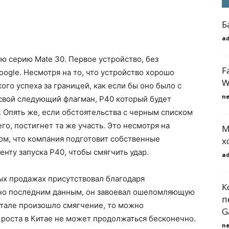
Б
a
ю серию Mate 30. Первое устройство, без
F
ogle. Несмотря на то, что устройство хорошо
W
ого успеха за границей, как если бы оно было с
n
у свой следующий флагман, P40 который будет
 Опять же, если обстоятельства с черным списком
его, постигнет та же участь. Это несмотря на
М
ом, что компания подготовит собственные
х
нту запуска P40, чтобы смягчить удар.
a
ых продажах присутствовал благодаря
К
асно последним данным, он завоевал ошеломляющую
п
ртале произошло смягчение, то можно
G
 роста в Китае не может продолжаться бесконечно.
n