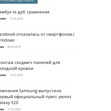
амбук vs дуб: сравнение
dmin
-
12.06.2025
acebook отказалась от смартфонов с
indows
ews
-
08.04.2019
онтаж сэндвич-панелей для
олодной кровли
dmin
-
13.05.2025
омпания Samsung выпустила
ервый официальный пресс-релиз
alaxy S20
ews
-
11.02.2020