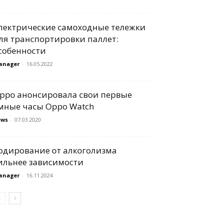
лектрические самоходные тележки
ля транспортировки паллет:
собенности
anager
-
16.05.2022
ppo анонсировала свои первые
мные часы Oppo Watch
ews
-
07.03.2020
одирование от алкоголизма
ильнее зависимости
anager
-
16.11.2024