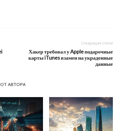
Следующая статья
i
Хакер требовал у Apple подарочные
карты iTunes взамен на украденные
данные
 ОТ АВТОРА