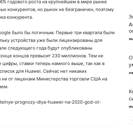
66% годового роста на крупнейшем в мире рынке
ных конкурентов, но рынок не безграничен, поэтому
Э
ка конкурента.
д
о
oogle было бы логичным. Первые три квартала были
m
ольку устройства уже были лицензированы для
ачале следующего года будут опубликованы
конце концов превысит 230 миллионов. Тем не
O
 цифры, ставки теперь намного выше, так как в
у
писок для Huawei. Сейчас нет никаких
n
 ни от лицензии Министерства торговли США на
аем.
К
с
hitelnye-prognozy-dlya-huawei-na-2020-god-ot-
m