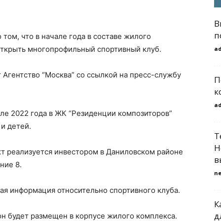
В
п
 том, что в начале года в составе жилого
открыть многопрофильный спортивный клуб.
a
гентство “Москва” со ссылкой на пресс-службу
П
к
a
але 2022 года в ЖК “Резиденции композиторов”
и детей.
Т
Н
кт реализуется инвестором в Даниловском районе
в
ние 8.
n
ая информация относительно спортивного клуба.
К
д
он будет размещен в корпусе жилого комплекса.