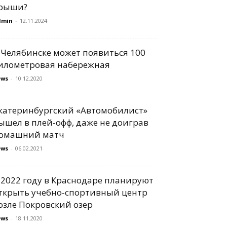
рыши?
dmin
-
12.11.2024
 Челябинске может появиться 100
илометровая набережная
ews
-
10.12.2020
катеринбургский «Автомобилист»
ышел в плей-офф, даже не доиграв
омашний матч
ews
-
06.02.2021
 2022 году в Краснодаре планируют
ткрыть учебно-спортивный центр
озле Покровский озер
ews
-
18.11.2020