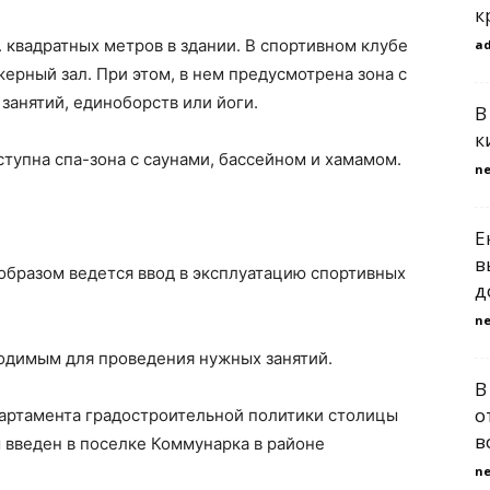
к
 квадратных метров в здании. В спортивном клубе
a
ерный зал. При этом, в нем предусмотрена зона с
занятий, единоборств или йоги.
В
к
ступна спа-зона с саунами, бассейном и хамамом.
n
Е
в
 образом ведется ввод в эксплуатацию спортивных
д
n
одимым для проведения нужных занятий.
В
о
партамента градостроительной политики столицы
в
м введен в поселке Коммунарка в районе
n