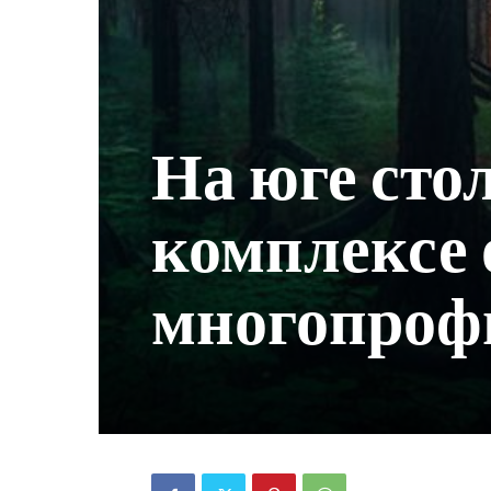
На юге сто
комплексе
многопроф