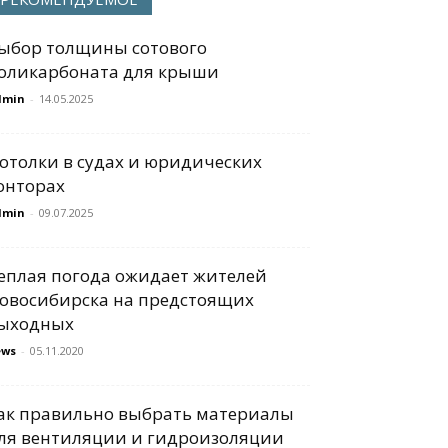
ыбор толщины сотового
оликарбоната для крыши
dmin
-
14.05.2025
отолки в судах и юридических
онторах
dmin
-
09.07.2025
еплая погода ожидает жителей
овосибирска на предстоящих
ыходных
ews
-
05.11.2020
ак правильно выбрать материалы
ля вентиляции и гидроизоляции