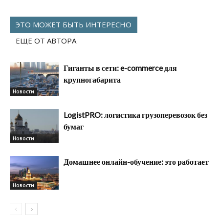
ЭТО МОЖЕТ БЫТЬ ИНТЕРЕСНО
ЕЩЕ ОТ АВТОРА
Гиганты в сети: e-commerce для
крупногабарита
Новости
LogistPRO: логистика грузоперевозок без
бумаг
Новости
Домашнее онлайн-обучение: это работает
Новости