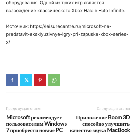
оборудования. Одной из таких игр является
возрождение классического Xbox Halo в Halo Infinite.
Источник: https://leisurecentre.ru/microsoft-ne-
predstavit-eksklyuzivnye-igry-pri-zapuske-xbox-series-
x/
Предыдущая статья
Следующая статья
Microsoft рекомендует
Приложение Boom 3D
пользователям Windows
способно улучшить
7 приобрести новые PC
качество звука MacBook