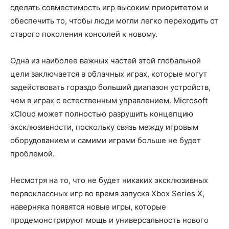
сделать совместимость игр высоким приоритетом и
обеспечить то, чтобы люди могли легко переходить от
старого поколения консолей к новому.
Одна из наиболее важных частей этой глобальной
цели заключается в облачных играх, которые могут
задействовать гораздо больший диапазон устройств,
чем в играх с естественным управлением. Microsoft
xCloud может полностью разрушить концепцию
эксклюзивности, поскольку связь между игровым
оборудованием и самими играми больше не будет
проблемой.
Несмотря на то, что не будет никаких эксклюзивных
первоклассных игр во время запуска Xbox Series X,
наверняка появятся новые игры, которые
продемонстрируют мощь и универсальность нового