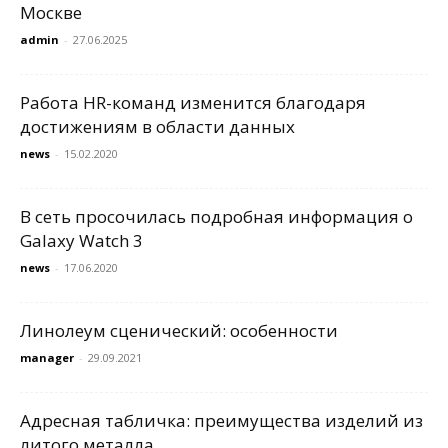
Москве
admin
-
27.06.2025
Работа HR-команд изменится благодаря
достижениям в области данных
news
-
15.02.2020
В сеть просочилась подробная информация о
Galaxy Watch 3
news
-
17.06.2020
Линолеум сценический: особенности
manager
-
29.09.2021
Адресная табличка: преимущества изделий из
литого металла