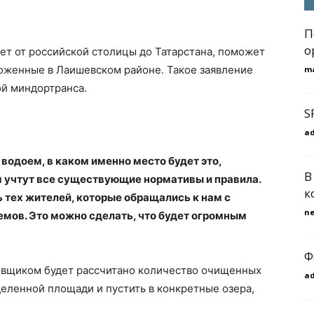
П
о
ет от российской столицы до Татарстана, поможет
оженные в Лаишевском районе. Такое заявление
m
ой миндортранса.
S
a
водоем, в каком именно место будет это,
В
м учтут все существующие нормативы и правила.
к
 тех жителей, которые обращались к нам с
n
мов. Это можно сделать, что будет огромным
Ф
ровщиком будет рассчитано количество очищенных
a
деленной площади и пустить в конкретные озера,