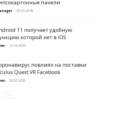
ипсокартонные панели
anager
-
09.05.2018
ndroid 11 получает удобную
ункцию которой нет в iOS
ews
-
12.06.2020
оронавирус повлиял на поставки
culus Quest VR Facebook
ews
-
20.02.2020