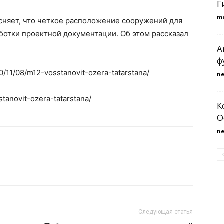
Г
m
сняет, что четкое расположение сооружений для
аботки проектной документации. Об этом рассказал
A
ф
20/11/08/m12-vosstanovit-ozera-tatarstana/
n
stanovit-ozera-tatarstana/
К
O
n
Следующая статья