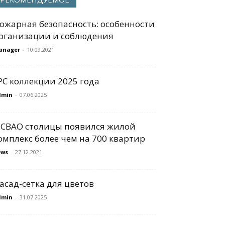
ожарная безопасность: особенности
рганизации и соблюдения
anager
-
10.09.2021
PC коллекции 2025 года
dmin
-
07.06.2025
 СВАО столицы появился жилой
омплекс более чем на 700 квартир
ews
-
27.12.2021
асад-сетка для цветов
dmin
-
31.07.2025