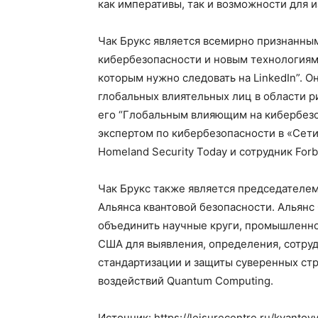
как императивы, так и возможности для 
Чак Брукс является всемирно признанны
кибербезопасности и новым технологиям. 
которым нужно следовать на LinkedIn”. О
глобальных влиятельных лиц в области ри
его “Глобальным влияющим на кибербезоп
экспертом по кибербезопасности в «Сети
Homeland Security Today и сотрудник Forb
Чак Брукс также является председателем
Альянса квантовой безопасности. Альянс 
объединить научные круги, промышленно
США для выявления, определения, сотруд
стандартизации и защиты суверенных стр
воздействий Quantum Computing.
Источник: https://leisurecentre.ru/kvanto