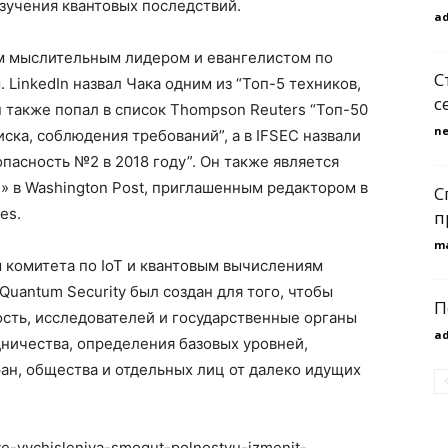
изучения квантовых последствий.
a
м мыслительным лидером и евангелистом по
С
LinkedIn назвал Чака одним из “Топ-5 техников,
с
н также попал в список Thompson Reuters “Топ-50
n
ска, соблюдения требований”, а в IFSEC назвали
асность №2 в 2018 году”. Он также является
» в Washington Post, приглашенным редактором в
С
es.
п
m
 комитета по IoT и квантовым вычислениям
Quantum Security был создан для того, чтобы
П
сть, исследователей и государственные органы
a
ничества, определения базовых уровней,
ан, общества и отдельных лиц от далеко идущих
vye-vychisleniya-smogut-polnostyu-izmenit-