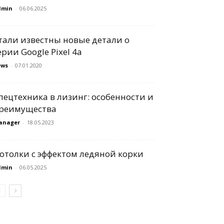
dmin
-
06.06.2025
тали известны новые детали о
ерии Google Pixel 4a
ews
-
07.01.2020
пецтехника в лизинг: особенности и
реимущества
anager
-
18.05.2023
отолки с эффектом ледяной корки
dmin
-
06.05.2025