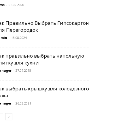
ews
-
06.02.2020
ак Правильно Выбрать Гипсокартон
ля Перегородок
dmin
-
18.08.2024
ак правильно выбрать напольную
литку для кухни
anager
-
27.07.2018
ак выбрать крышку для колодезного
юка
anager
-
26.03.2021