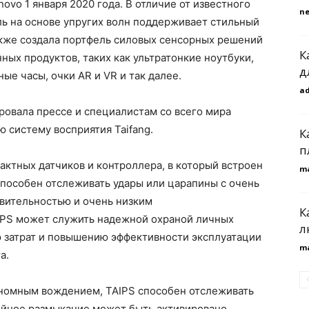
ovo 1 января 2020 года. В отличие от известного
n
ль на основе упругих волн поддерживает стильный
акже создала портфель силовых сенсорных решений
К
ных продуктов, таких как ультратонкие ноутбуки,
д
е часы, очки AR и VR и так далее.
a
ровала прессе и специалистам со всего мира
 систему восприятия Taifang.
К
п
актных датчиков и контроллера, в который встроен
m
 способен отслеживать удары или царапины с очень
твительностью и очень низким
К
IPS может служить надежной охраной личных
л
 затрат и повышению эффективности эксплуатации
m
а.
номным вождением, TAIPS способен отслеживать
рийное размыкание может быть активировано