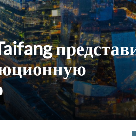
aifang представ
люционную
ю