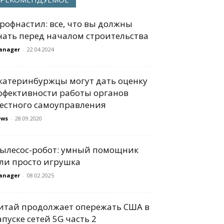
рофнастил: все, что вы должны
нать перед началом строительства
anager
-
22.04.2024
катеринбуржцы могут дать оценку
ффективности работы органов
естного самоуправления
ews
-
28.09.2020
ылесос-робот: умный помощник
ли просто игрушка
anager
-
08.02.2025
итай продолжает опережать США в
апуске сетей 5G часть 2