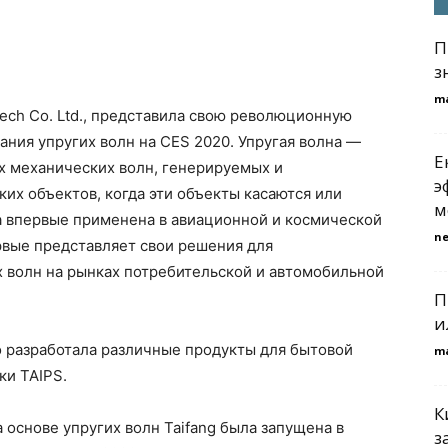
П
з
m
ech Co. Ltd., представила свою революционную
ния упругих волн на CES 2020. Упругая волна —
Е
х механических волн, генерируемых и
э
х объектов, когда эти объекты касаются или
м
а впервые применена в авиационной и космической
n
рвые представляет свои решения для
х волн на рынках потребительской и автомобильной
П
и
о разработала различные продукты для бытовой
m
ки TAIPS.
К
 основе упругих волн Taifang была запущена в
з