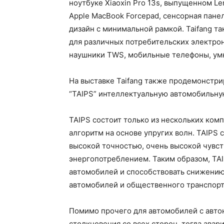
ноутбуке Xiaoxin Pro 13s, выпущенном Len
Apple MacBook Forcepad, сенсорная пане
дизайн с минимальной рамкой. Taifang т
для различных потребительских электрон
наушники TWS, мобильные телефоны, умны
На выставке Taifang также продемонстри
“TAIPS” интеллектуальную автомобильную
TAIPS состоит только из нескольких комп
алгоритм на основе упругих волн. TAIPS
высокой точностью, очень высокой чувс
энергопотреблением. Таким образом, TA
автомобилей и способствовать снижению
автомобилей и общественного транспорт
Помимо прочего для автомобилей с авто
столкновения со всех сторон, тогда ава