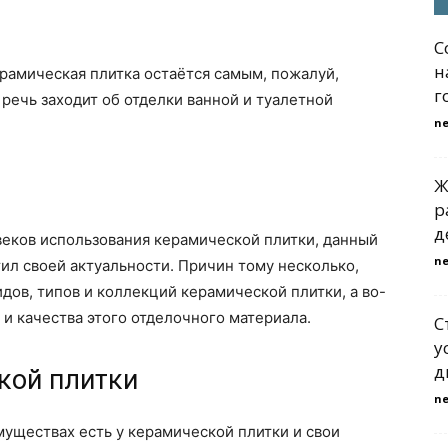
С
н
рамическая плитка остаётся самым, пожалуй,
г
речь заходит об отделки ванной и туалетной
n
Ж
р
д
веков использования керамической плитки, данный
n
тил своей актуальности. Причин тому несколько,
дов, типов и коллекций керамической плитки, а во-
 и качества этого отделочного материала.
С
у
д
кой плитки
n
муществах есть у керамической плитки и свои