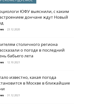
оциологи ЮФУ выяснили, с каким
астроением дончане ждут Новый
од
ews
-
23.12.2020
ителям столичного региона
ассказали о погоде в последний
ень бабьего лета
ews
-
12.10.2021
тало известно, какая погода
становится в Москве в ближайшие
ни
ews
-
31.12.2021