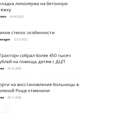
кладка линолеума на бетонную
тяжку
dmin
-
04.06.2025
мное стекло: особенности
anager
-
12.07.2022
Трактор» собрал более 450 тысяч
ублей на помощь детям с ДЦП
ews
-
09.10.2020
орги на восстановление больницы в
еленой Роще отменили
ews
-
28.11.2020