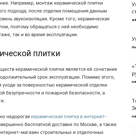
ранее. Например, монтаж керамической плитки
У
ого подхода, после отделки помещения данным
с
овень звукоизоляции. Кроме того, керамическая
a
лом, поэтому обращаться с ней необходимо
аже, так и во время эксплуатации.
У
m
ической плитки
«
уществ керамической плитки является её сочетание
р
родолжительный срок эксплуатации. Помимо этого,
n
м уходе за поверхностью керамической отделки
кой безупречности и пожарной безопасности, а
Т
и.
З
ьно недорогая
керамическая плитка в интернет-
n
вершенно бесплатной доставки по Москве, а также
интернет-магазин строительных и отделочных