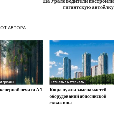
На Урале водители построили
гигантскую автоёлку
 ОТ АВТОРА
атериалы
Стеновые материалы
нженерной печати А1
Когда нужна замена частей
оборудований абиссинской
скважины