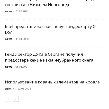
состоится в Нижнем Новгороде
news
-
23.02.2021
Intel представила свою новую видеокарту Xe
DG1
news
-
11.01.2020
Гендиректор ДУКа в Сергаче получил
предостережение из-за неубранного снега
news
-
08.01.2021
Использование кованых элементов на кровле
admin
-
22.05.2025