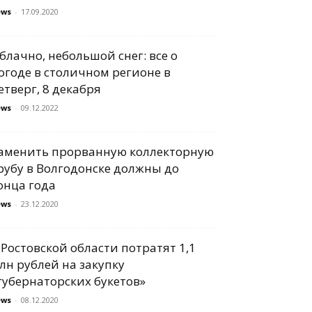
ews
-
17.09.2020
блачно, небольшой снег: все о
огоде в столичном регионе в
етверг, 8 декабря
ews
-
09.12.2022
аменить прорванную коллекторную
рубу в Волгодонске должны до
онца года
ews
-
23.12.2020
 Ростовской области потратят 1,1
лн рублей на закупку
губернаторских букетов»
ews
-
08.12.2020