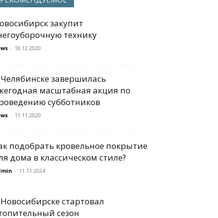
овосибирск закупит
негоуборочную технику
ews
-
18.12.2020
 Челябинске завершилась
жегодная масштабная акция по
роведению субботников
ews
-
11.11.2020
ак подобрать кровельное покрытие
ля дома в классическом стиле?
dmin
-
11.11.2024
 Новосибирске стартовал
топительный сезон