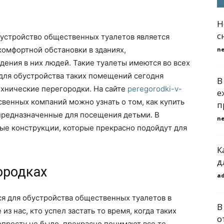
Н
с
устройство общественных туалетов является
комфортной обстановки в зданиях,
n
ения в них людей. Такие туалеты имеются во всех
для обустройства таких помещений сегодня
В
ехнические перегородки. На сайте
peregorodki-v-
е
венных компаний можно узнать о том, как купить
п
 предназначенные для посещения детьми. В
n
ные конструкции, которые прекрасно подойдут для
К
д
ородках
a
ся для обустройства общественных туалетов в
В
из нас, кто успел застать то время, когда таких
о
просту не было, прекрасно понимают все те