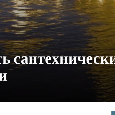
ь сантехническ
и