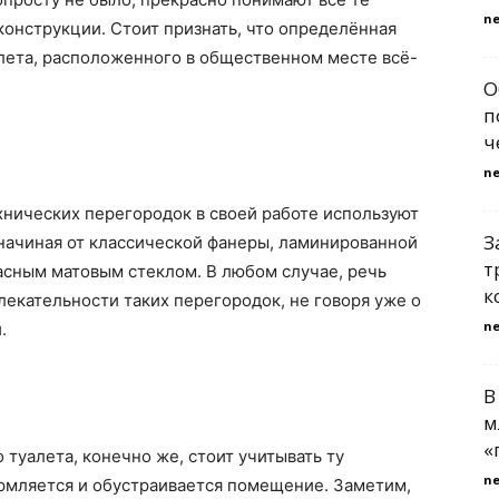
n
онструкции. Стоит признать, что определённая
лета, расположенного в общественном месте всё-
О
п
ч
n
хнических перегородок в своей работе используют
З
начиная от классической фанеры, ламинированной
т
пасным матовым стеклом. В любом случае, речь
к
лекательности таких перегородок, не говоря уже о
n
.
В
м
«
туалета, конечно же, стоит учитывать ту
n
рмляется и обустраивается помещение. Заметим,