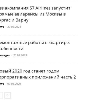
виакомпания S7 Airlines запустит
рямые авиарейсы из Москвы в
ургас и Варну
ews
-
29.06.2021
емонтажные работы в квартире:
собенности
anager
-
21.02.2023
овый 2020 год станет годом
орпоративных приложений часть 2
ews
-
09.01.2020