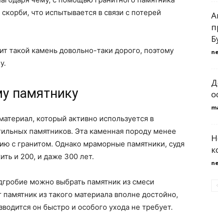
скорби, что испытывается в связи с потерей
А
п
Б
оит такой камень довольно-таки дорого, поэтому
n
у.
Д
му памятнику
о
m
атериал, который активно используется в
гильных памятников. Эта каменная породу менее
Н
ию с гранитом. Однако мраморные памятники, судя
к
ть и 200, и даже 300 лет.
n
дгробие можно выбрать памятник из смеси
 памятник из такого материала вполне достойно,
водится он быстро и особого ухода не требует.