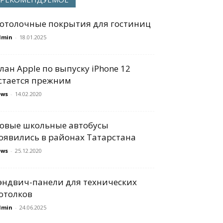
отолочные покрытия для гостиниц
dmin
-
18.01.2025
лан Apple по выпуску iPhone 12
стается прежним
ews
-
14.02.2020
овые школьные автобусы
оявились в районах Татарстана
ews
-
25.12.2020
эндвич-панели для технических
отолков
dmin
-
24.06.2025