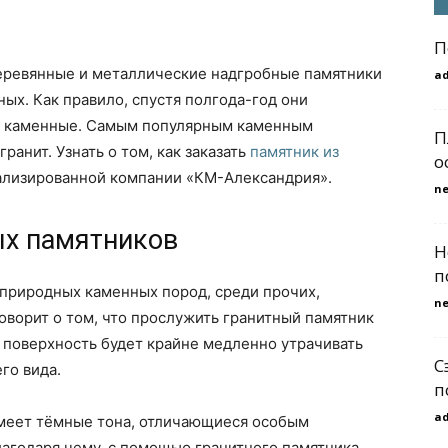
П
ревянные и металлические надгробные памятники
a
ых. Как правило, спустя полгода-год они
а каменные. Самым популярным каменным
П
ранит. Узнать о том, как заказать
памятник из
о
ализированной компании «КМ-Александрия».
n
ых памятников
Н
п
 природных каменных пород, среди прочих,
n
говорит о том, что прослужить гранитный памятник
о поверхность будет крайне медленно утрачивать
С
го вида.
п
a
имеет тёмные тона, отличающиеся особым
лагодаря чему, с помощью гранитного памятника