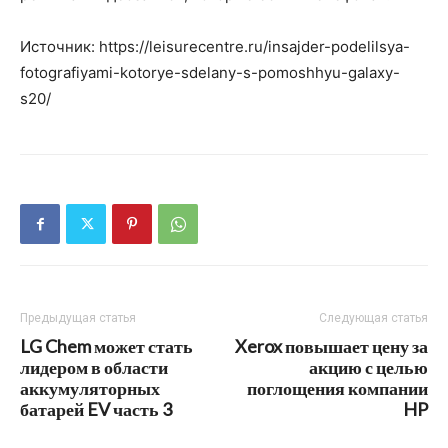
Источник: https://leisurecentre.ru/insajder-podelilsya-
fotografiyami-kotorye-sdelany-s-pomoshhyu-galaxy-
s20/
Предыдущая статья
Следующая статья
LG Chem может стать
Xerox повышает цену за
лидером в области
акцию с целью
аккумуляторных
поглощения компании
батарей EV часть 3
HP