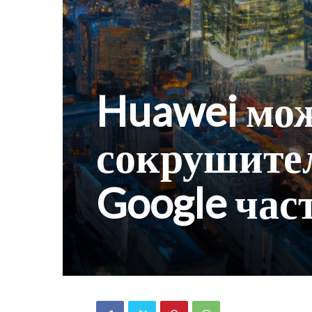
Huawei мож
сокрушите
Google час