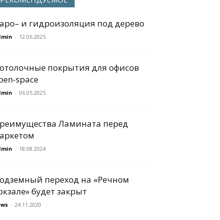
аро– и гидроизоляция под дерево
dmin
-
12.06.2025
отолочные покрытия для офисов
pen-space
dmin
-
06.05.2025
реимущества Ламината перед
аркетом
dmin
-
18.08.2024
одземный переход на «Речном
окзале» будет закрыт
ews
-
24.11.2020