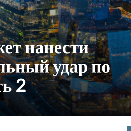
ет нанести
льный удар по
ть 2