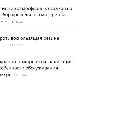
лияние атмосферных осадков на
ыбор кровельного материала
dmin
-
13.11.2024
ротивоскользящая резина
dmin
-
14.06.2025
хранно-пожарная сигнализация:
собенности обслуживания
anager
-
14.12.2020