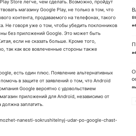
Play Store легче, чем сделать. Возможно, пройдут
В
овать магазину Google Play, не только в том, что
в
вого контента, продаваемого на телефонах, такого
а. Не говоря уже о том, чтобы убедить поклонников
a
пны без приложений Google. Это может быть
тая, если не сказать больше. Кроме того,
П
о, так как все вовлеченные стороны также
a
О
Google, есть один плюс. Появление альтернативных
о
омочь в защите от заявлений о том, что Android
m
компания Google вероятно с удовольствием
магазин приложений для Android, независимо от
 должна заплатить.
-mozhet-nanesti-sokrushitelnyj-udar-po-google-chast-