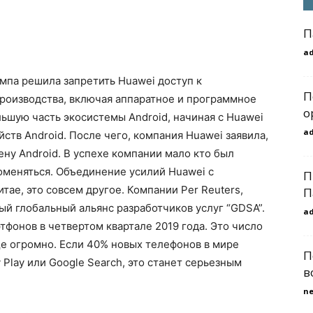
П
a
мпа решила запретить Huawei доступ к
П
роизводства, включая аппаратное и программное
o
ьшую часть экосистемы Android, начиная с Huawei
a
йств Android. После чего, компания Huawei заявила,
ену Android. В успехе компании мало кто был
оменяться. Объединение усилий Huawei с
П
ае, это совсем другое. Компании Per Reuters,
П
мый глобальный альянс разработчиков услуг “GDSA”.
a
тфонов в четвертом квартале 2019 года. Это число
ще огромно. Если 40% новых телефонов в мире
П
 Play или Google Search, это станет серьезным
в
n