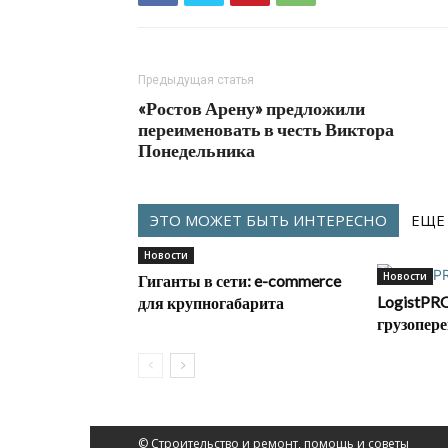
Предыдущая статья
«Ростов Арену» предложили
переименовать в честь Виктора
Понедельника
ЭТО МОЖЕТ БЫТЬ ИНТЕРЕСНО
ЕЩЕ
Новости
Новости
Гиганты в сети: e-commerce
LogistPRO
для крупногабарита
грузопере
© Строительство и ремонт, помощь и советы