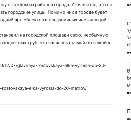
ну в каждом из районов города. Уточняется, что не
n
ать городские улицы. Помимо них в городе будет
годний арт-объектов и праздничных инсталляций.
С
з
становил на городской площади свою, необычную
э
азноцветных труб, что являлось прямой отсылкой к
г
n
020/12/07/glavnaya-rostovskaya-elka-vyrosla-do-20-
В
Б
в
ya-rostovskaya-elka-vyrosla-do-20-metrov/
n
П
m