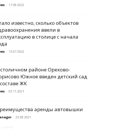
ews
-
17.08.2022
тало известно, сколько объектов
дравоохранения ввели в
ксплуатацию в столице с начала
ода
ews
-
15.07.2022
 столичном районе Орехово-
орисово Южное введен детский сад
 составе ЖК
ews
-
03.11.2021
реимущества аренды автовышки
anager
-
23.08.2021