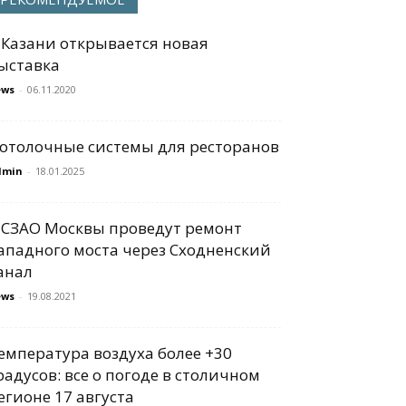
 Казани открывается новая
ыставка
ews
-
06.11.2020
отолочные системы для ресторанов
dmin
-
18.01.2025
 СЗАО Москвы проведут ремонт
ападного моста через Сходненский
анал
ews
-
19.08.2021
емпература воздуха более +30
радусов: все о погоде в столичном
егионе 17 августа