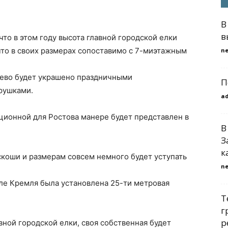
В
в
что в этом году высота главной городской елки
 что в своих размерах сопоставимо с 7-миэтажным
n
рево будет украшено праздничными
П
рушками.
a
ционной для Ростова манере будет представлен в
В
З
к
скоши и размерам совсем немного будет уступать
n
ле Кремля была установлена 25-ти метровая
Т
г
р
вной городской елки, своя собственная будет