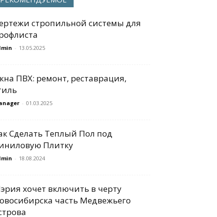
ертежи стропильной системы для
рофлиста
dmin
-
13.05.2025
кна ПВХ: ремонт, реставрация,
тиль
anager
-
01.03.2025
ак Сделать Теплый Пол под
иниловую Плитку
dmin
-
18.08.2024
эрия хочет включить в черту
овосибирска часть Медвежьего
строва