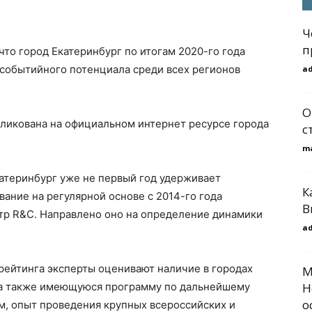
Ч
п
что город Екатеринбург по итогам 2020-го года
 событийного потенциала среди всех регионов
a
О
ликована на официальном интернет ресурсе города
с
m
атеринбург уже не первый год удерживает
К
ание на регулярной основе с 2014-го года
В
тр R&C. Направлено оно на определение динамики
a
рейтинга эксперты оценивают наличие в городах
М
 а также имеющуюся программу по дальнейшему
Н
о
м, опыт проведения крупных всероссийских и