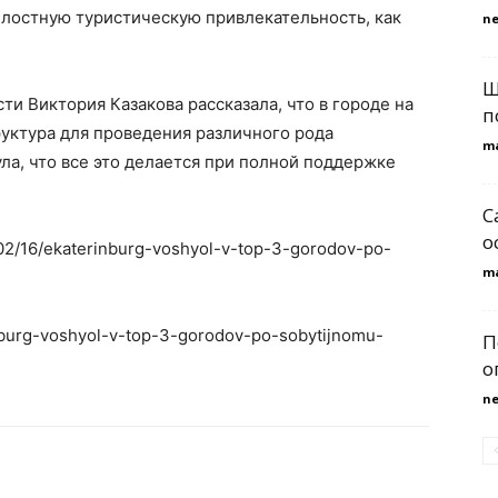
лостную туристическую привлекательность, как
n
Ш
и Виктория Казакова рассказала, что в городе на
п
уктура для проведения различного рода
m
а, что все это делается при полной поддержке
С
о
1/02/16/ekaterinburg-voshyol-v-top-3-gorodov-po-
m
inburg-voshyol-v-top-3-gorodov-po-sobytijnomu-
П
о
n