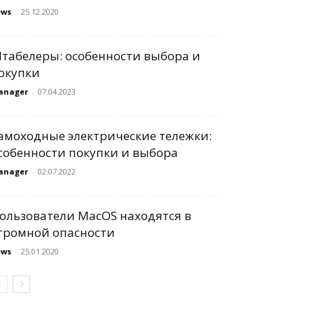
ews
-
25.12.2020
табелеры: особенности выбора и
окупки
anager
-
07.04.2023
амоходные электрические тележки:
собенности покупки и выбора
anager
-
02.07.2022
ользователи MacOS находятся в
громной опасности
ews
-
25.01.2020