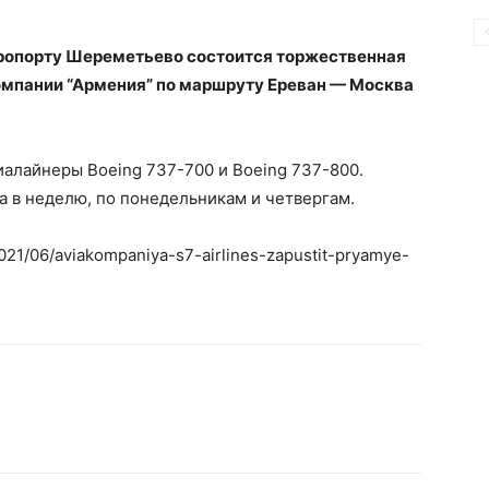
эропорту Шереметьево состоится торжественная
омпании “Армения” по маршруту Ереван — Москва
иалайнеры Boeing 737-700 и Boeing 737-800.
а в неделю, по понедельникам и четвергам.
2021/06/aviakompaniya-s7-airlines-zapustit-pryamye-