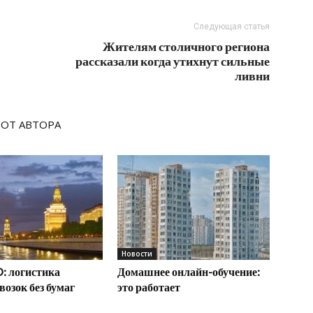
Следующая статья
Жителям столичного региона
рассказали когда утихнут сильные
ливни
 ОТ АВТОРА
Новости
: логистика
Домашнее онлайн-обучение:
возок без бумаг
это работает