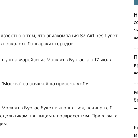
H
с
ч
известно о том, что авиакомпания S7 Airlines будет
n
 несколько болгарских городов.
П
ртуют авиарейсы из Москвы в Бургас, а с 17 июля
к
a
“Москва” со ссылкой на пресс-службу
М
б
 Москвы в Бургас будет выполняться, начиная с 9
a
недельникам, пятницам и воскресеньям. При этом, с
дам.
К
м