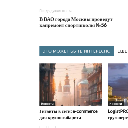
Предыдущая статья
В ВАО города Москвы проведут
капремонт спортшколы №56
ЭТО МОЖЕТ БЫТЬ ИНТЕРЕСНО
ЕЩЕ
Новости
Новости
Гиганты в сети: e-commerce
LogistPRO
для крупногабарита
грузопере