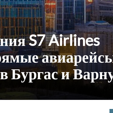
ия S7 Airlines
рямые авиарейс
в Бургас и Варн