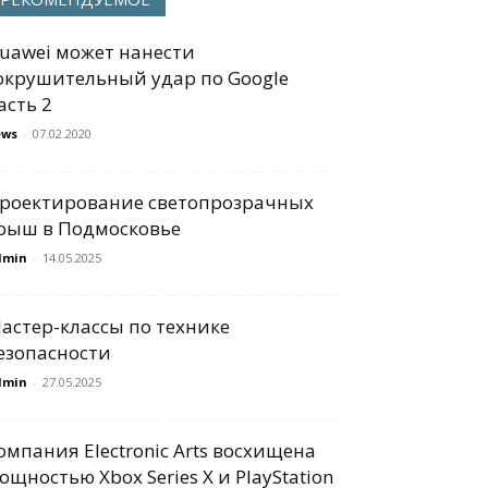
uawei может нанести
окрушительный удар по Google
асть 2
ews
-
07.02.2020
роектирование светопрозрачных
рыш в Подмосковье
dmin
-
14.05.2025
астер-классы по технике
езопасности
dmin
-
27.05.2025
омпания Electronic Arts восхищена
ощностью Xbox Series X и PlayStation