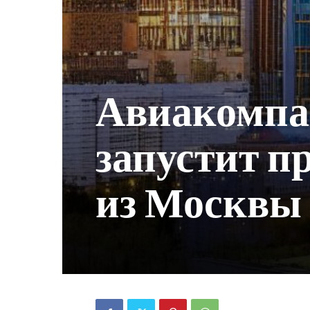
Авиакомпан
запустит п
из Москвы 