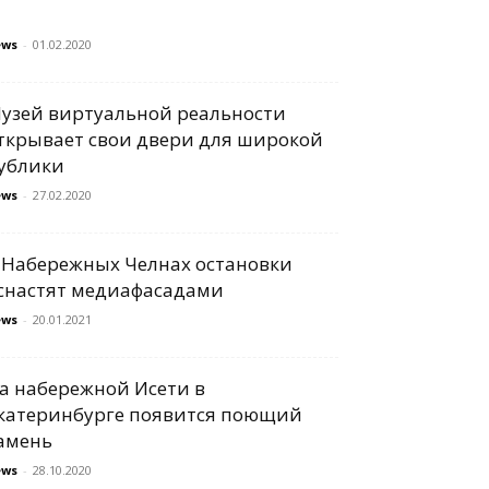
ews
-
01.02.2020
узей виртуальной реальности
ткрывает свои двери для широкой
ублики
ews
-
27.02.2020
 Набережных Челнах остановки
снастят медиафасадами
ews
-
20.01.2021
а набережной Исети в
катеринбурге появится поющий
амень
ews
-
28.10.2020