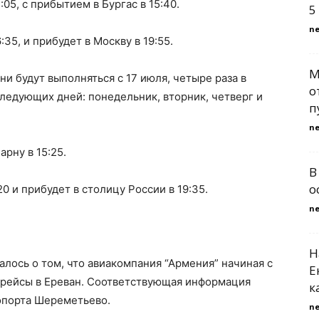
05, с прибытием в Бургас в 15:40.
5
n
:35, и прибудет в Москву в 19:55.
М
ни будут выполняться с 17 июля, четыре раза в
о
следующих дней: понедельник, вторник, четверг и
п
n
арну в 15:25.
В
о
0 и прибудет в столицу России в 19:35.
n
Н
лось о том, что авиакомпания “Армения” начиная с
Е
иарейсы в Ереван. Соответствующая информация
к
опорта Шереметьево.
n